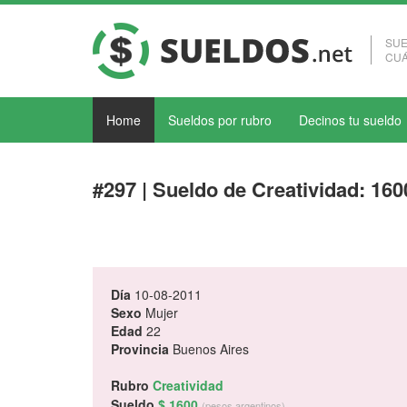
SUE
CUÁ
Home
Sueldos por rubro
Decinos tu sueldo
#297 | Sueldo de Creatividad: 16
Día
10-08-2011
Sexo
Mujer
Edad
22
Provincia
Buenos Aires
Rubro
Creatividad
Sueldo
$ 1600
(pesos argentinos)