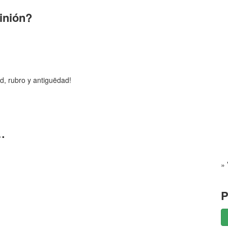
pinión?
d, rubro y antiguëdad!
…
» 
P