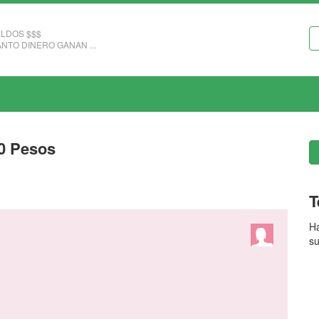
LDOS $$$
NTO DINERO GANAN ...
00 Pesos
T
Ha
su