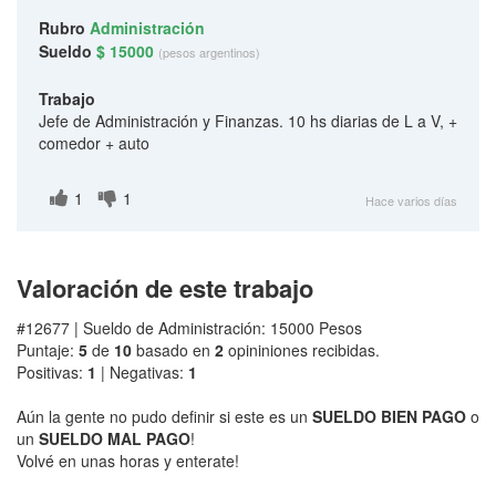
Rubro
Administración
Sueldo
$ 15000
(pesos argentinos)
Trabajo
Jefe de Administración y Finanzas. 10 hs diarias de L a V, +
comedor + auto
1
1
Hace varios días
Valoración de este trabajo
#12677 | Sueldo de Administración: 15000 Pesos
Puntaje:
5
de
10
basado en
2
opininiones recibidas.
Positivas:
1
| Negativas:
1
Aún la gente no pudo definir si este es un
SUELDO BIEN PAGO
o
un
SUELDO MAL PAGO
!
Volvé en unas horas y enterate!