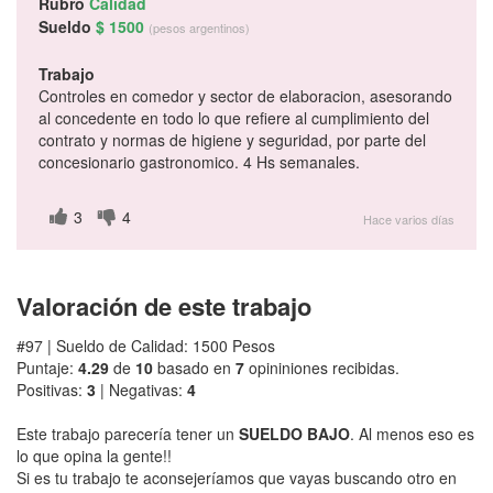
Rubro
Calidad
Sueldo
$ 1500
(pesos argentinos)
Trabajo
Controles en comedor y sector de elaboracion, asesorando
al concedente en todo lo que refiere al cumplimiento del
contrato y normas de higiene y seguridad, por parte del
concesionario gastronomico. 4 Hs semanales.
3
4
Hace varios días
Valoración de este trabajo
#97 | Sueldo de Calidad: 1500 Pesos
Puntaje:
4.29
de
10
basado en
7
opininiones recibidas.
Positivas:
3
| Negativas:
4
Este trabajo parecería tener un
SUELDO BAJO
. Al menos eso es
lo que opina la gente!!
Si es tu trabajo te aconsejeríamos que vayas buscando otro en