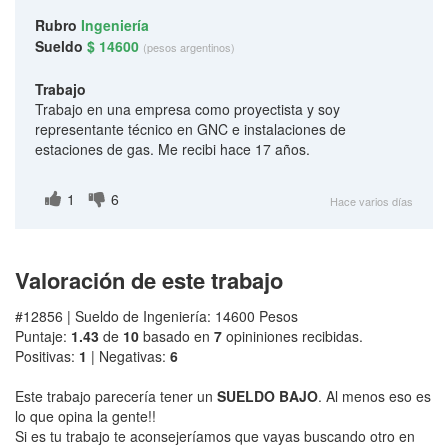
Rubro
Ingeniería
Sueldo
$ 14600
(pesos argentinos)
Trabajo
Trabajo en una empresa como proyectista y soy
representante técnico en GNC e instalaciones de
estaciones de gas. Me recibi hace 17 años.
1
6
Hace varios días
Valoración de este trabajo
#12856 | Sueldo de Ingeniería: 14600 Pesos
Puntaje:
1.43
de
10
basado en
7
opininiones recibidas.
Positivas:
1
| Negativas:
6
Este trabajo parecería tener un
SUELDO BAJO
. Al menos eso es
lo que opina la gente!!
Si es tu trabajo te aconsejeríamos que vayas buscando otro en