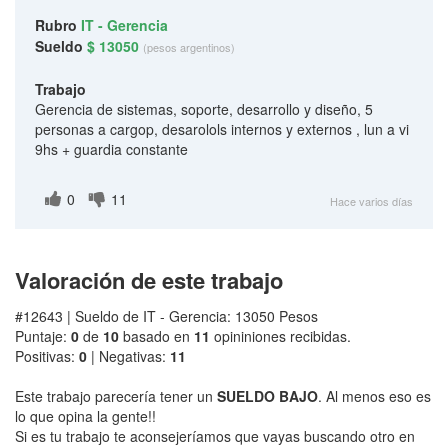
Rubro
IT - Gerencia
Sueldo
$ 13050
(pesos argentinos)
Trabajo
Gerencia de sistemas, soporte, desarrollo y diseño, 5
personas a cargop, desarolols internos y externos , lun a vi
9hs + guardia constante
0
11
Hace varios días
Valoración de este trabajo
#12643 | Sueldo de IT - Gerencia: 13050 Pesos
Puntaje:
0
de
10
basado en
11
opininiones recibidas.
Positivas:
0
| Negativas:
11
Este trabajo parecería tener un
SUELDO BAJO
. Al menos eso es
lo que opina la gente!!
Si es tu trabajo te aconsejeríamos que vayas buscando otro en