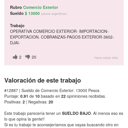
Rubro
Comercio Exterior
Sueldo
$ 13000
(pesos argentinos)
Trabajo
OPERATIVA COMERCIO EXTERIOR- IMPORTACION-
EXPORTACION. COBRANZAS-PAGOS EXTERIOR-3602-
DJAI-
2
20
Hace varios días
Valoración de este trabajo
#12887 | Sueldo de Comercio Exterior: 13000 Pesos
Puntaje:
0.91
de
10
basado en
22
opininiones recibidas.
Positivas:
2
| Negativas:
20
Este trabajo parecería tener un
SUELDO BAJO
. Al menos eso es
lo que opina la gente!!
Si es tu trabajo te aconsejeríamos que vayas buscando otro en