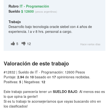
Rubro
IT - Programación
Sueldo
$ 12600
(pesos argentinos)
Trabajo
Desarrollo bajo tecnologia oracle siebel con 4 años de
experiencia. l a v 8 hrs. personal a cargo.
5
12
Hace varios días
Valoración de este trabajo
#12832 | Sueldo de IT - Programación: 12600 Pesos
Puntaje:
2.94
de
10
basado en
17
opininiones recibidas.
Positivas:
5
| Negativas:
12
Este trabajo parecería tener un
SUELDO BAJO
. Al menos eso es
lo que opina la gente!!
Si es tu trabajo te aconsejeríamos que vayas buscando otro en
los clasificados!