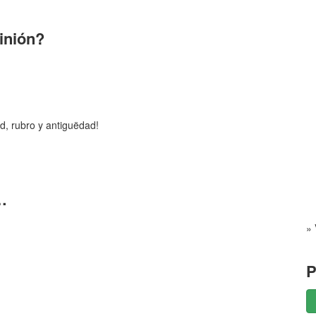
pinión?
d, rubro y antiguëdad!
…
» 
P