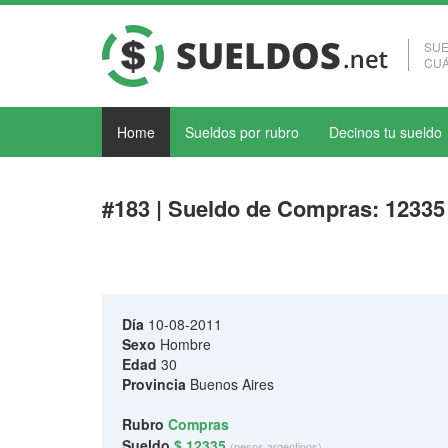
SUE
CUÁ
Home
Sueldos por rubro
Decinos tu sueldo
#183 | Sueldo de Compras: 1233
Día
10-08-2011
Sexo
Hombre
Edad
30
Provincia
Buenos Aires
Rubro
Compras
Sueldo
$ 12335
(pesos argentinos)