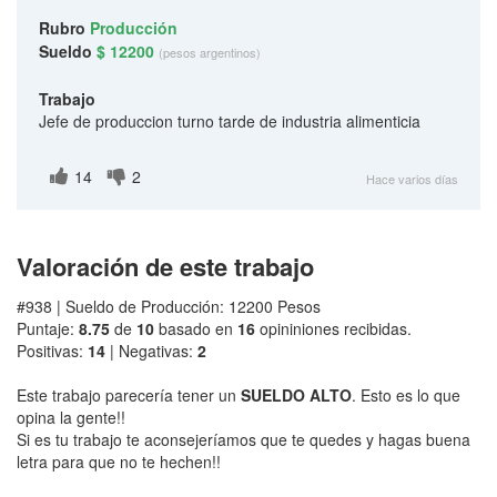
Rubro
Producción
Sueldo
$ 12200
(pesos argentinos)
Trabajo
Jefe de produccion turno tarde de industria alimenticia
14
2
Hace varios días
Valoración de este trabajo
#938 | Sueldo de Producción: 12200 Pesos
Puntaje:
8.75
de
10
basado en
16
opininiones recibidas.
Positivas:
14
| Negativas:
2
Este trabajo parecería tener un
SUELDO ALTO
. Esto es lo que
opina la gente!!
Si es tu trabajo te aconsejeríamos que te quedes y hagas buena
letra para que no te hechen!!