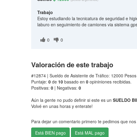
Trabajo
Estoy estudiando la tecnicatura de seguridad e hig
laburo en seguimiento de camiones via sistema gp
0
0
Valoración de este trabajo
#12874 | Sueldo de Asistente de Tráfico: 12000 Pesos
Puntaje:
0
de
10
basado en
0
opininiones recibidas.
Positivas:
0
| Negativas:
0
Aún la gente no pudo definir si este es un
SUELDO BI
Volvé en unas horas y enterate!
Para dejar un comentario primero te pedimos que nos 