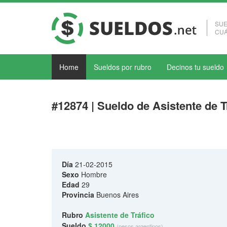
SUE
CUÁ
Home
Sueldos por rubro
Decinos tu sueldo
#12874 | Sueldo de Asistente de 
Día
21-02-2015
Sexo
Hombre
Edad
29
Provincia
Buenos Aires
Rubro
Asistente de Tráfico
Sueldo
$ 12000
(pesos argentinos)