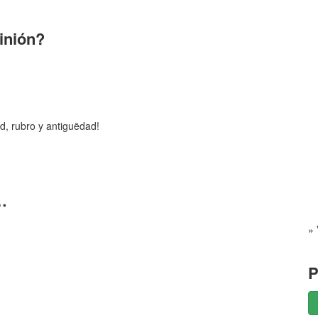
pinión?
d, rubro y antiguëdad!
…
» 
P