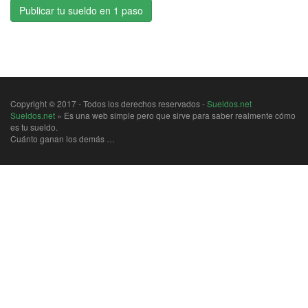
Publicar tu sueldo en 1 paso
Copyright © 2017 - Todos los derechos reservados -
Sueldos.net
Sueldos.net
» Es una web simple pero que sirve para saber realmente cómo
es tu sueldo.
Cuánto ganan los demás …