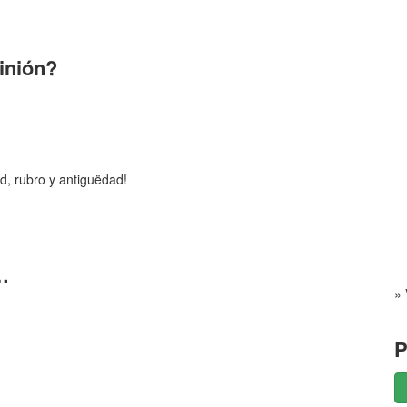
pinión?
d, rubro y antiguëdad!
…
» 
P