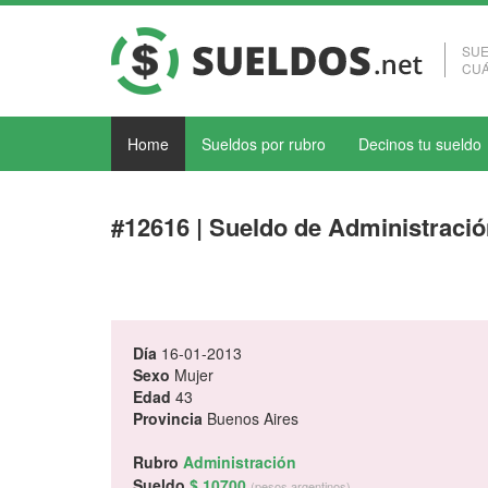
SUE
CUÁ
Home
Sueldos por rubro
Decinos tu sueldo
#12616 | Sueldo de Administraci
Día
16-01-2013
Sexo
Mujer
Edad
43
Provincia
Buenos Aires
Rubro
Administración
Sueldo
$ 10700
(pesos argentinos)