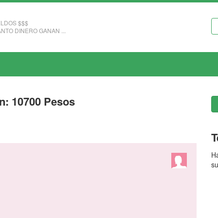
LDOS $$$
NTO DINERO GANAN ...
ón: 10700 Pesos
T
Ha
su