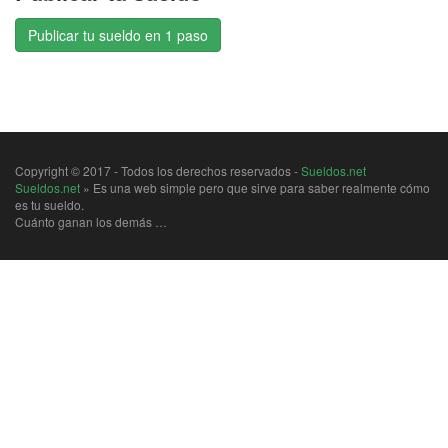
Publicar tu sueldo en 1 paso
Copyright © 2017 - Todos los derechos reservados -
Sueldos.net
Sueldos.net
» Es una web simple pero que sirve para saber realmente cómo
es tu sueldo.
Cuánto ganan los demás …